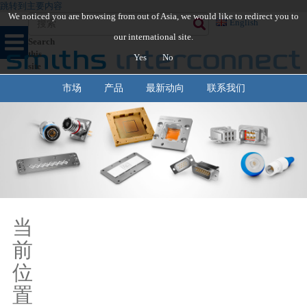
跳转到主要内容
We noticed you are browsing from out of Asia, we would like to redirect you to
English
our international site.
Search
this
Yes
No
site
市场
产品
最新动向
联系我们
当
前
位
置