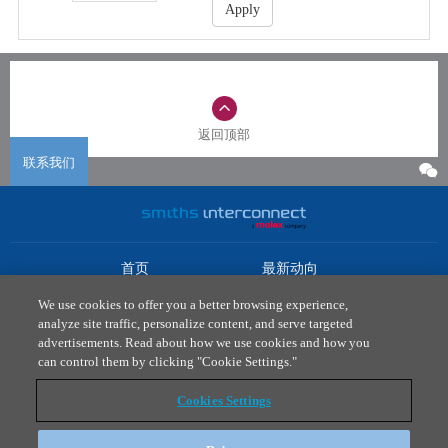
Apply
返回顶部
联系我们
首页
最新动向
市场
下载中心
We use cookies to offer you a better browsing experience,
产品
联系我们
analyze site traffic, personalize content, and serve targeted
advertisements. Read about how we use cookies and how you
法律政策
can control them by clicking "Cookie Settings."
隐私政策
Cookies Settings
T: 0512 6273 1077
asiainfo@smithsconnectors.com