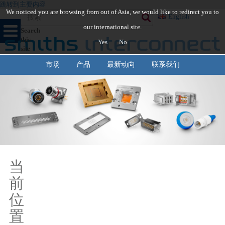
跳转到主要内容
We noticed you are browsing from out of Asia, we would like to redirect you to
English
our international site.
Search
this
Yes
No
site
市场
产品
最新动向
联系我们
当
前
位
置