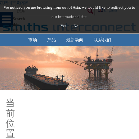
跳转到主要内容
We noticed you are browsing from out of Asia, we would like to redirect you to
English
our international site.
Search
this
Yes
No
site
市场
产品
最新动向
联系我们
当
前
位
置