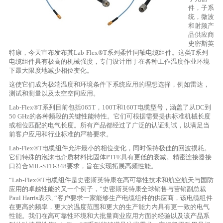
件，子系
统，微波
和射频产
品供应商
史密斯英
特康，今天宣布发布其Lab-Flex®T系列柔性同轴电缆组件。这类T系列
电缆组件具有极高的机械强度，专门设计用于在各种工作温度作业环境
下最大限度地减少相位变化。
这使它们成为极端温度和环境条件下系统应用的理想选择，例如雷达，
测试和测量以及太空空间应用。
Lab-Flex®T系列目前包括065T，100T和160T电缆型号，涵盖了从DC到
50 GHz的各种频段的关键性能特性。它们可根据需要提供标准机械长度
或相位匹配的电气长度。所有产品都经过了广泛的认证测试，以满足当
前客户应用和行业标准的严格要求。
Lab-Flex®T电缆组件允许最小的相位变化，同时保持极佳的回波损耗。
它们特殊的泡沫电介质材料比固体PTFE具有更低的衰减。精密连接器接
口符合MIL-STD-348要求，旨在实现拓展高频性能。
“Lab-Flex®T电缆组件是史密斯英特康在高可靠性技术和航空航天与国防
应用的卓越性能的又一个例子，”史密斯英特康全球销售与营销副总裁
Paul Harris表示, “客户要求一家能够生产电缆组件的供应商，该电缆组件
在更高的频率，更大的温度范围和更大的生产能力内具有更一致的电气
性能。我们在高可靠性环境和大批量商业应用方面的经验以及该产品系