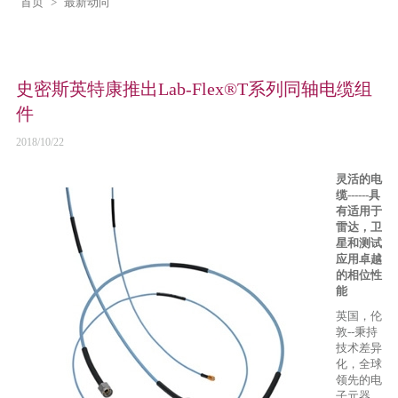
首页
>
最新动向
史密斯英特康推出Lab-Flex®T系列同轴电缆组
件
2018/10/22
灵活的电
缆------具
有适用于
雷达，卫
星和测试
应用卓越
的相位性
能
英国，伦
敦--秉持
技术差异
化，全球
领先的电
子元器